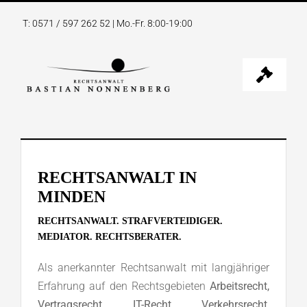
Zum
T: 0571 / 597 262 52
| Mo.-Fr. 8:00-19:00
Inhalt
springen
Toggle
Naviga
KANZLEI
RECHTSGEBIETE
RECHTSANWALT IN
MINDEN
RECHTSANWALT NONNENBERG
RECHTSANWALT. STRAFVERTEIDIGER.
MEDIATOR. RECHTSBERATER.
KONTAKT
Als anerkannter Rechtsanwalt mit langjähriger
Erfahrung auf den Rechtsgebieten
Arbeitsrecht,
Vertragsrecht, IT-Recht, Verkehrsrecht,